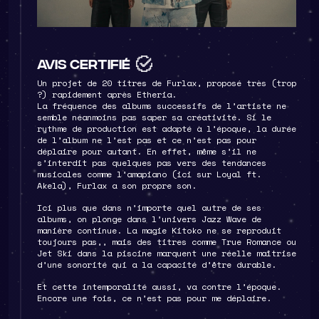
Commentaires
Avis certifié
Un projet de 20 titres de Furlax, proposé très (trop
Aucun commentaire pour cette publication.
?) rapidement après Etheria.
La fréquence des albums successifs de l’artiste ne
semble néanmoins pas saper sa créativité. Si le
LAISSE TON COMMENTAIRE
rythme de production est adapté à l’époque, la durée
de l’album ne l’est pas et ce n’est pas pour
déplaire pour autant. En effet, même s’il ne
s’interdit pas quelques pas vers des tendances
musicales comme l’amapiano (ici sur Loyal ft.
Akela), Furlax a son propre son.
Ici plus que dans n’importe quel autre de ses
albums, on plonge dans l’univers Jazz Wave de
manière continue. La magie Kitoko ne se reproduit
toujours pas,, mais des titres comme True Romance ou
Jet Ski dans la piscine marquent une réelle maîtrise
d’une sonorité qui a la capacité d’être durable.
Et cette intemporalité aussi, va contre l’époque.
Encore une fois, ce n’est pas pour me déplaire.