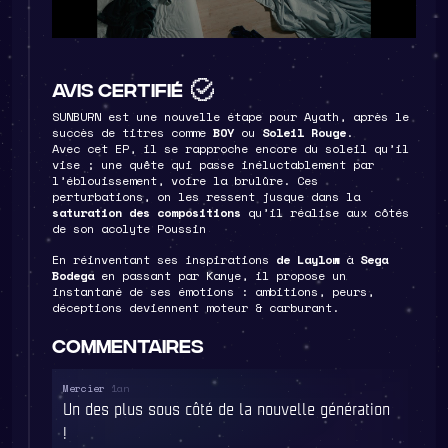
Avis certifié
SUNBURN est une nouvelle étape pour Ayath, après le
succès de titres comme
BOY
ou
Soleil Rouge
.
Avec cet EP, il se rapproche encore du soleil qu’il
Avis certifié
vise ; une quête qui passe inéluctablement par
l’éblouissement, voire la brulûre. Ces
Un premier EP solo après une aventure avec le
perturbations, on les ressent jusque dans la
collectif BROKE*59, genre de Brockhampton à la
saturation des compositions
qu’il réalise aux côtés
française.
de son acolyte Poussin
Le projet est clairement porté par Boy et par Soleil
Rouge, mais la patte musicale avec une dualité de
En réinventant ses inspirations
de Laylow
à
Sega
saturation et de mélodie transmet un sentiment mixte
Bodega
en passant par Kanye, il propose un
de colère et de douceur qui ressemble bien à l’être
instantané de ses émotions : ambitions, peurs,
humain. C’est sensible.
déceptions deviennent moteur & carburant.
Commentaires
Commentaires
Aucun commentaire pour cette publication.
Mercier
1an
Un des plus sous côté de la nouvelle génération
LAISSE TON COMMENTAIRE
!